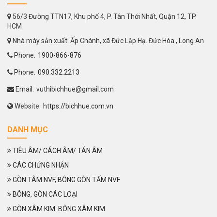
56/3 Đường TTN17, Khu phố 4, P. Tân Thới Nhất, Quận 12, TP.
HCM
Nhà máy sản xuất: Ấp Chánh, xã Đức Lập Hạ. Đức Hòa , Long An
Phone:
1900-866-876
Phone:
090.332.2213
Email:
vuthibichhue@gmail.com
Website:
https://bichhue.com.vn
DANH MỤC
TIÊU ÂM/ CÁCH ÂM/ TÁN ÂM
CÁC CHỨNG NHẬN
GÒN TÂM NVF, BÔNG GÒN TẤM NVF
BÔNG, GÒN CÁC LOẠI
GÒN XÂM KIM. BÔNG XÂM KIM