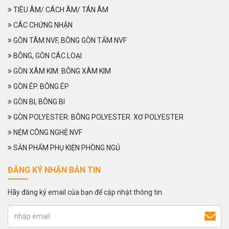
TIÊU ÂM/ CÁCH ÂM/ TÁN ÂM
CÁC CHỨNG NHẬN
GÒN TÂM NVF, BÔNG GÒN TẤM NVF
BÔNG, GÒN CÁC LOẠI
GÒN XÂM KIM. BÔNG XÂM KIM
GÒN ÉP. BÔNG ÉP
GÒN BI, BÔNG BI
GÒN POLYESTER. BÔNG POLYESTER. XƠ POLYESTER
NỆM CÔNG NGHỆ NVF
SẢN PHẨM PHỤ KIỆN PHÒNG NGỦ
ĐĂNG KÝ NHẬN BẢN TIN
Hãy đăng ký email của bạn để cập nhật thông tin.