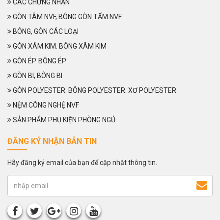
CÁC CHỨNG NHẬN
GÒN TÂM NVF, BÔNG GÒN TẤM NVF
BÔNG, GÒN CÁC LOẠI
GÒN XÂM KIM. BÔNG XÂM KIM
GÒN ÉP. BÔNG ÉP
GÒN BI, BÔNG BI
GÒN POLYESTER. BÔNG POLYESTER. XƠ POLYESTER
NỆM CÔNG NGHỆ NVF
SẢN PHẨM PHỤ KIỆN PHÒNG NGỦ
ĐĂNG KÝ NHẬN BẢN TIN
Hãy đăng ký email của bạn để cập nhật thông tin.