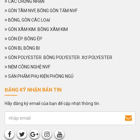
CÁC CHỨNG NHẬN
GÒN TÂM NVF, BÔNG GÒN TẤM NVF
BÔNG, GÒN CÁC LOẠI
GÒN XÂM KIM. BÔNG XÂM KIM
GÒN ÉP. BÔNG ÉP
GÒN BI, BÔNG BI
GÒN POLYESTER. BÔNG POLYESTER. XƠ POLYESTER
NỆM CÔNG NGHỆ NVF
SẢN PHẨM PHỤ KIỆN PHÒNG NGỦ
ĐĂNG KÝ NHẬN BẢN TIN
Hãy đăng ký email của bạn để cập nhật thông tin.