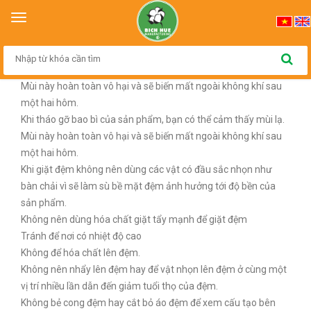
Trang chủ
>
Tin Tức
Toggle
navigation
Hướng dẫn sử dụng sản phẩm nệm
Khi tháo gỡ bao bì của sản phẩm, bạn có thể cảm thấy mùi lạ.
Mùi này hoàn toàn vô hại và sẽ biến mất ngoài không khí sau
một hai hôm.
Khi tháo gỡ bao bì của sản phẩm, bạn có thể cảm thấy mùi lạ.
Mùi này hoàn toàn vô hại và sẽ biến mất ngoài không khí sau
một hai hôm.
Khi giặt đệm không nên dùng các vật có đầu sắc nhọn như
bàn chải vì sẽ làm sù bề mặt đệm ảnh hưởng tới độ bền của
sản phẩm.
Không nên dùng hóa chất giặt tẩy mạnh để giặt đệm
Tránh để nơi có nhiệt độ cao
Không để hóa chất lên đệm.
Không nên nhẩy lên đệm hay để vật nhọn lên đệm ở cùng một
vị trí nhiều lần dẫn đến giảm tuổi thọ của đệm.
Không bẻ cong đệm hay cắt bỏ áo đệm để xem cấu tạo bên