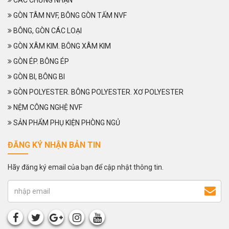
CÁC CHỨNG NHẬN
GÒN TÂM NVF, BÔNG GÒN TẤM NVF
BÔNG, GÒN CÁC LOẠI
GÒN XÂM KIM. BÔNG XÂM KIM
GÒN ÉP. BÔNG ÉP
GÒN BI, BÔNG BI
GÒN POLYESTER. BÔNG POLYESTER. XƠ POLYESTER
NỆM CÔNG NGHỆ NVF
SẢN PHẨM PHỤ KIỆN PHÒNG NGỦ
ĐĂNG KÝ NHẬN BẢN TIN
Hãy đăng ký email của bạn để cập nhật thông tin.