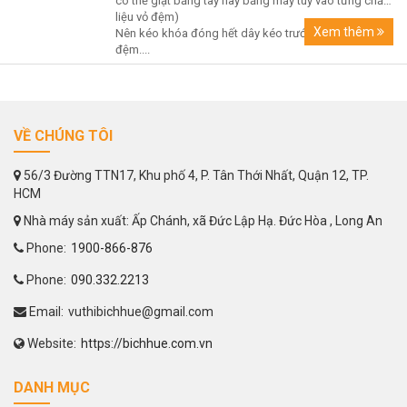
có thể giặt bằng tay hay bằng máy tùy vào từng chất
liệu vỏ đệm)
Xem thêm
Nên kéo khóa đóng hết dây kéo trước khi giặt vỏ
đệm....
VỀ CHÚNG TÔI
56/3 Đường TTN17, Khu phố 4, P. Tân Thới Nhất, Quận 12, TP.
HCM
Nhà máy sản xuất: Ấp Chánh, xã Đức Lập Hạ. Đức Hòa , Long An
Phone:
1900-866-876
Phone:
090.332.2213
Email:
vuthibichhue@gmail.com
Website:
https://bichhue.com.vn
DANH MỤC