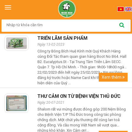
Trang chủ
>
Tin Tức
Toggle
navigation
Tin Tức
TRIỂN LÃM SẢN PHẨM
Ngày:13-02-2023
Công ty Bông Bích Huệ Kính mời Quý Khách Hàng
cùng Đối Tác tham quan gian hàng Boot No B64. Hall
B2. Eucalyptus.St - Tại Trung Tâm Triễn Lãm SECC.
Quận 7. Tp Hồ Chí Minh. - Thời gian: 9h00-18h00 ngày
22/02/2023 đến hết ngày 25/02/2023 - Xin vui lòng
Xem thêm
đăng ký trước hoặc Name Card khi tham quan. - Sự
hiện diện của Quý ...
THƯ CẢM ƠN TỪ BỆNH VIỆN THỦ ĐỨC
Ngày:20-07-2021
Shalom rất vui mừng được đóng góp 200 Nệm Bông
cho Bệnh Viện T/P Thủ Đức trong công tác phòng
chống dịch. Một chút yêu thương để cùng lan toả
cộng đồng. Và cầu mong Việt Nam sẽ vượt qua
những khó khăn. Xin Cảm ơn!...