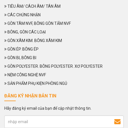
TIÊU ÂM/ CÁCH ÂM/ TÁN ÂM
CÁC CHỨNG NHẬN
GÒN TÂM NVF, BÔNG GÒN TẤM NVF
BÔNG, GÒN CÁC LOẠI
GÒN XÂM KIM. BÔNG XÂM KIM
GÒN ÉP. BÔNG ÉP
GÒN BI, BÔNG BI
GÒN POLYESTER. BÔNG POLYESTER. XƠ POLYESTER
NỆM CÔNG NGHỆ NVF
SẢN PHẨM PHỤ KIỆN PHÒNG NGỦ
ĐĂNG KÝ NHẬN BẢN TIN
Hãy đăng ký email của bạn để cập nhật thông tin.