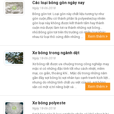
Các loại bông gòn ngày nay
Ngày:18-06-2018
Bông gòn tơi: Loại gòn này chất liệu tương tự như
gòn cuộn,đều có thành phần là polyester,tuy nhiên
gòn loại này không được kết thành tấm hay thành
cuộn mà được làm tơi ra thành những sợi bông
nhỏ.Bông gòn tơi trên thị trường có nhiều loại khác
Xem thêm
nhau từ loại thô cứng đến những ...
Xơ bông trong ngành dệt
Ngày:18-06-2018
Xơ bông rất được ưa chuộng trong công nghiệp may
mặc vì có những đặc tính tốt như cách nhiệt, mềm
mại, co giãn, thoáng khí… Mặc dù trong những năm
gần đây sợi bông bị sợi nhân tạo cạnh tranh kịch liệt,
nhưng do những tính chất ưu việt của nó, sợi bông
Xem thêm
vẫn có một vị trí riêng biệt và ...
Xơ bông polyeste
Ngày:18-06-2018