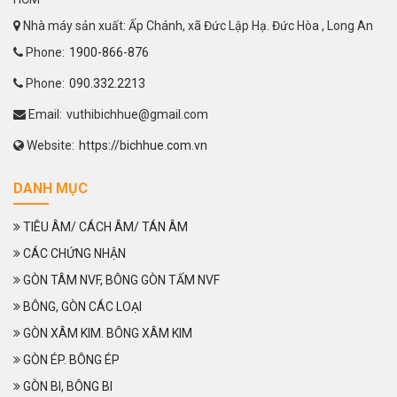
Nhà máy sản xuất: Ấp Chánh, xã Đức Lập Hạ. Đức Hòa , Long An
Phone:
1900-866-876
Phone:
090.332.2213
Email:
vuthibichhue@gmail.com
Website:
https://bichhue.com.vn
DANH MỤC
TIÊU ÂM/ CÁCH ÂM/ TÁN ÂM
CÁC CHỨNG NHẬN
GÒN TÂM NVF, BÔNG GÒN TẤM NVF
BÔNG, GÒN CÁC LOẠI
GÒN XÂM KIM. BÔNG XÂM KIM
GÒN ÉP. BÔNG ÉP
GÒN BI, BÔNG BI