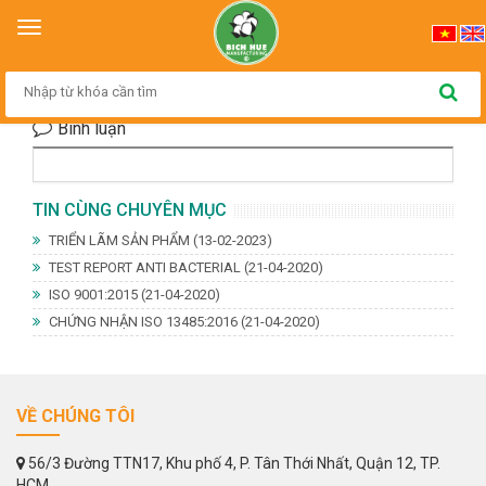
Trang chủ
>
Tin Tức
Toggle
navigation
THƯ CẢM ƠN TỪ BỆNH VIỆN THỦ ĐỨC
Bình luận
TIN CÙNG CHUYÊN MỤC
TRIỂN LÃM SẢN PHẨM
(13-02-2023)
TEST REPORT ANTI BACTERIAL
(21-04-2020)
ISO 9001:2015
(21-04-2020)
CHỨNG NHẬN ISO 13485:2016
(21-04-2020)
VỀ CHÚNG TÔI
56/3 Đường TTN17, Khu phố 4, P. Tân Thới Nhất, Quận 12, TP.
HCM