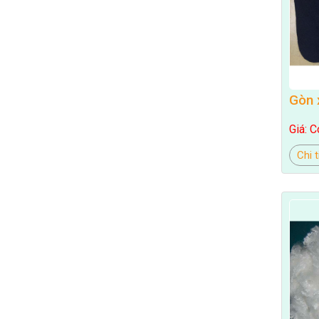
Gòn 
Giá: C
Chi t