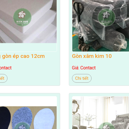
 gòn ép cao 12cm
Gòn xâm kim 10
ontact
Giá: Contact
iết
Chi tiết