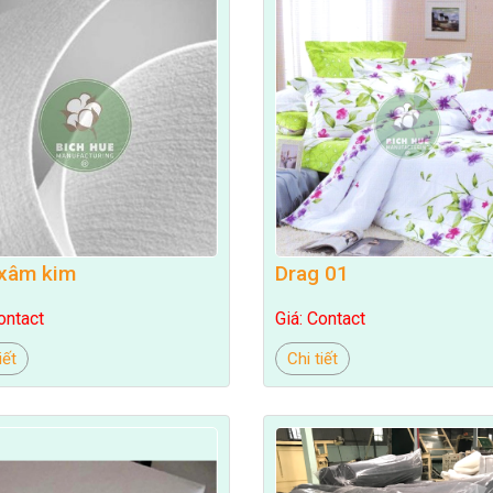
xâm kim
Drag 01
ontact
Giá: Contact
iết
Chi tiết