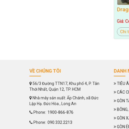
Drag
Giá: C
Chi t
VỀ CHÚNG TÔI
DANH 
56/3 Đường TTN17, Khu phố 4, P. Tân
TIÊU 
Thới Nhất, Quận 12, TP. HCM
CÁC C
Nhà máy sản xuất: Ấp Chánh, xã Đức
GÒN T
Lập Hạ. Đức Hòa , Long An
BÔNG,
Phone:
1900-866-876
GÒN X
Phone:
090.332.2213
GÒN É