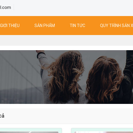
l.com
GIỚI THIỆU
SẢN PHẨM
TIN TỨC
QUY TRÌNH SẢN 
cả