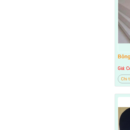
Bông
Giá: C
Chi t