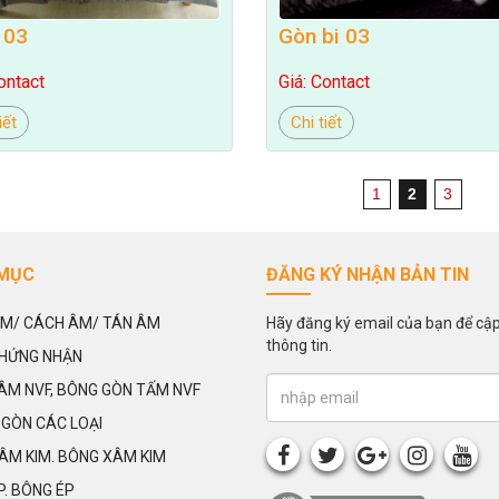
 03
Gòn bi 03
ontact
Giá: Contact
iết
Chi tiết
1
2
3
MỤC
ĐĂNG KÝ NHẬN BẢN TIN
ÂM/ CÁCH ÂM/ TÁN ÂM
Hãy đăng ký email của bạn để cậ
thông tin.
HỨNG NHẬN
ÂM NVF, BÔNG GÒN TẤM NVF
 GÒN CÁC LOẠI
ÂM KIM. BÔNG XÂM KIM
P. BÔNG ÉP