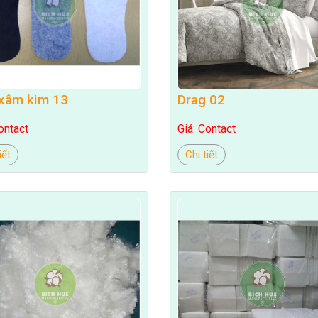
xâm kim 13
Drag 02
ontact
Giá: Contact
iết
Chi tiết