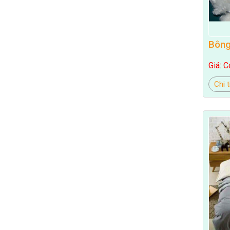
Bông
Giá: C
Chi t